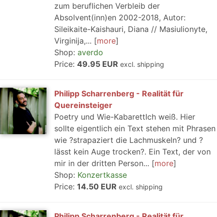
zum beruflichen Verbleib der
Absolvent(inn)en 2002-2018, Autor:
Sileikaite-Kaishauri, Diana // Masiulionyte,
Virginija,...
more
Shop:
averdo
Price:
49.95 EUR
excl. shipping
Philipp Scharrenberg - Realität für
Quereinsteiger
Poetry und Wie-KabarettIch weiß. Hier
sollte eigentlich ein Text stehen mit Phrasen
wie ?strapaziert die Lachmuskeln? und ?
lässt kein Auge trocken?. Ein Text, der von
mir in der dritten Person...
more
Shop:
Konzertkasse
Price:
14.50 EUR
excl. shipping
Philipp Scharrenberg - Realität für