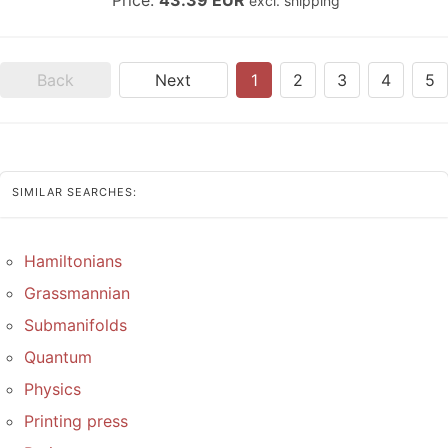
Price:
43.39 EUR
excl. shipping
Back
Next
1
2
3
4
5
SIMILAR SEARCHES:
Hamiltonians
Grassmannian
Submanifolds
Quantum
Physics
Printing press