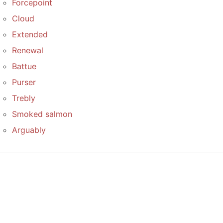
Forcepoint
Cloud
Extended
Renewal
Battue
Purser
Trebly
Smoked salmon
Arguably