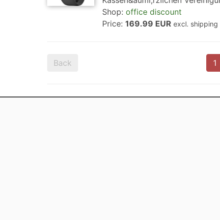
Kassen&auml;rzlichen Vereinigun
Shop:
office discount
Price:
169.99 EUR
excl. shipping
Back
1