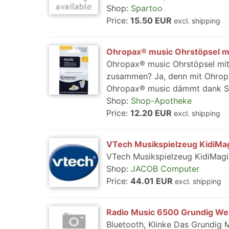
Shop:
Spartoo
Price:
15.50 EUR
excl. shipping
Ohropax® music Ohrstöpsel mit
Ohropax® music Ohrstöpsel mit 
zusammen? Ja, denn mit Ohropax
Ohropax® music dämmt dank Spez
Shop:
Shop-Apotheke
Price:
12.20 EUR
excl. shipping
VTech Musikspielzeug KidiMa
VTech Musikspielzeug KidiMag
Shop:
JACOB Computer
Price:
44.01 EUR
excl. shipping
Radio Music 6500 Grundig We
Bluetooth, Klinke Das Grundig 