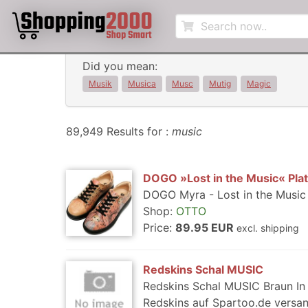
Did you mean:
Musik
Musica
Musc
Mutig
Magic
89,949 Results for :
music
DOGO »Lost in the Music« Pl
DOGO Myra - Lost in the Music
Shop:
OTTO
Price:
89.95 EUR
excl. shipping
Redskins Schal MUSIC
Redskins Schal MUSIC Braun In 
Redskins auf Spartoo.de versa