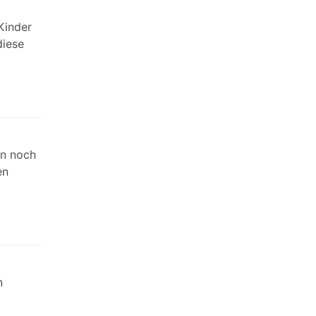
Kinder
diese
en noch
en
n