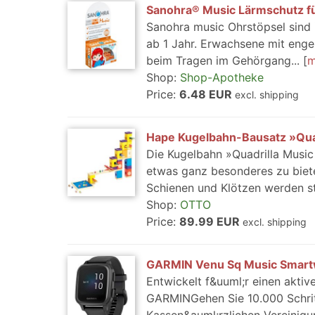
Sanohra® Music Lärmschutz fü
Sanohra music Ohrstöpsel sind 
ab 1 Jahr. Erwachsene mit eng
beim Tragen im Gehörgang...
m
Shop:
Shop-Apotheke
Price:
6.48 EUR
excl. shipping
Hape Kugelbahn-Bausatz »Qua
Die Kugelbahn »Quadrilla Musi
etwas ganz besonderes zu biet
Schienen und Klötzen werden str
Shop:
OTTO
Price:
89.99 EUR
excl. shipping
GARMIN Venu Sq Music Smartw
Entwickelt f&uuml;r einen akti
GARMINGehen Sie 10.000 Schrit