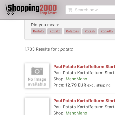
Did you mean:
Portato
Potratz
Potatoes
Potash
Ponadto
1,733 Results for :
potato
Paul Potato Kartoffelturm Sta
Paul Potato Kartoffelturm Star
Shop:
ManoMano
Price:
12.79 EUR
excl. shipping
Paul Potato Kartoffelturm Star
Paul Potato Kartoffelturm Star
Shop:
ManoMano