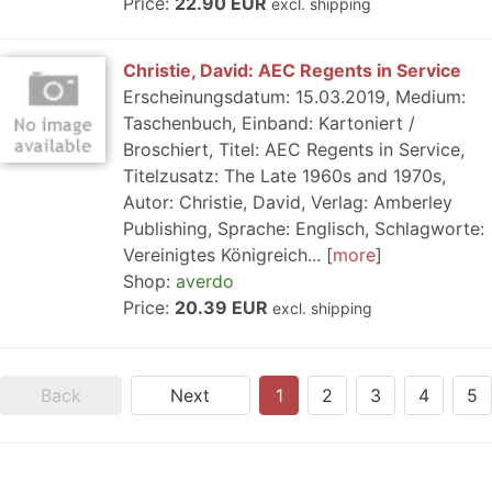
Price:
22.90 EUR
excl. shipping
Christie, David: AEC Regents in Service
Erscheinungsdatum: 15.03.2019, Medium:
Taschenbuch, Einband: Kartoniert /
Broschiert, Titel: AEC Regents in Service,
Titelzusatz: The Late 1960s and 1970s,
Autor: Christie, David, Verlag: Amberley
Publishing, Sprache: Englisch, Schlagworte:
Vereinigtes Königreich...
more
Shop:
averdo
Price:
20.39 EUR
excl. shipping
Back
Next
1
2
3
4
5