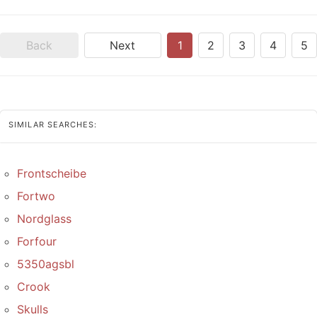
Back
Next
1
2
3
4
5
SIMILAR SEARCHES:
Frontscheibe
Fortwo
Nordglass
Forfour
5350agsbl
Crook
Skulls