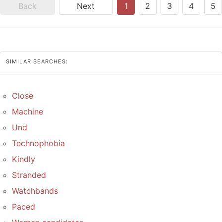
Back
Next
1
2
3
4
5
SIMILAR SEARCHES:
Close
Machine
Und
Technophobia
Kindly
Stranded
Watchbands
Paced