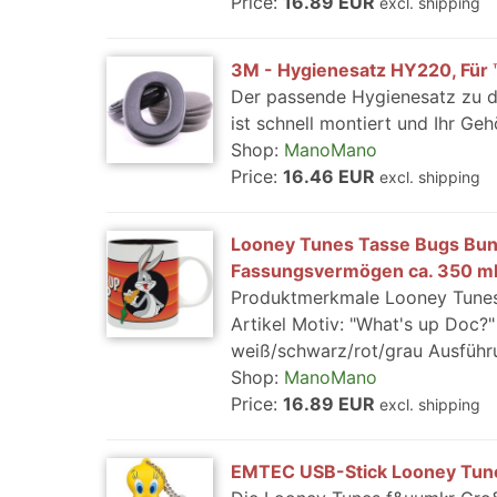
Price:
16.89 EUR
excl. shipping
3M - Hygienesatz HY220, Für 
Der passende Hygienesatz zu 
ist schnell montiert und Ihr Geh
Shop:
ManoMano
Price:
16.46 EUR
excl. shipping
Looney Tunes Tasse Bugs Bunn
Fassungsvermögen ca. 350 ml
Produktmerkmale Looney Tunes T
Artikel Motiv: "What's up Doc?"
weiß/schwarz/rot/grau Ausführu
Shop:
ManoMano
Price:
16.89 EUR
excl. shipping
EMTEC USB-Stick Looney Tune