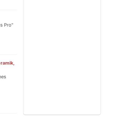
s Pro"
ramik,
nes