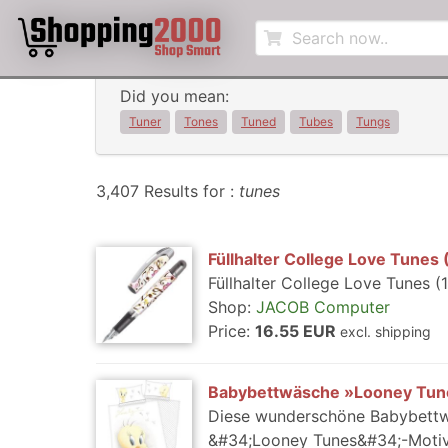
Did you mean:
Tuner
Tones
Tuned
Tubes
Tungs
3,407 Results for :
tunes
Füllhalter College Love Tunes
Füllhalter College Love Tunes 
Shop:
JACOB Computer
Price:
16.55 EUR
excl. shipping
Babybettwäsche »Looney Tune
Diese wunderschöne Babybettwä
&#34;Looney Tunes&#34;-Motiv i