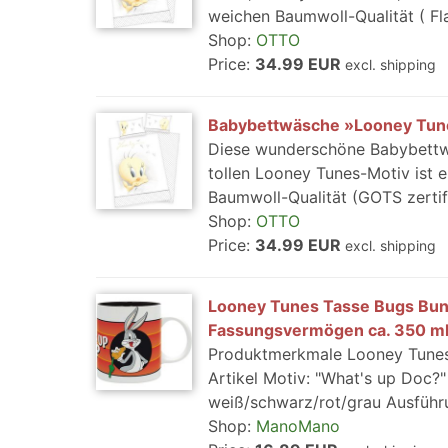
weichen Baumwoll-Qualität ( Fla
Shop:
OTTO
Price:
34.99 EUR
excl. shipping
Babybettwäsche »Looney Tune
Diese wunderschöne Babybettwä
tollen Looney Tunes-Motiv ist e
Baumwoll-Qualität (GOTS zertifi
Shop:
OTTO
Price:
34.99 EUR
excl. shipping
Looney Tunes Tasse Bugs Bunn
Fassungsvermögen ca. 350 ml
Produktmerkmale Looney Tunes T
Artikel Motiv: "What's up Doc?"
weiß/schwarz/rot/grau Ausführu
Shop:
ManoMano