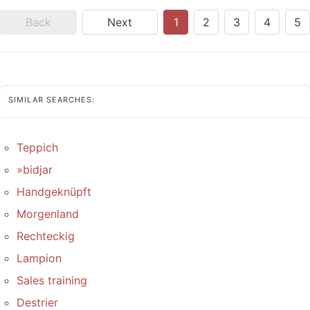
Back
Next
1
2
3
4
5
SIMILAR SEARCHES:
Teppich
»bidjar
Handgeknüpft
Morgenland
Rechteckig
Lampion
Sales training
Destrier