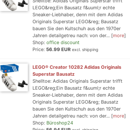
Shelltoe: Adidas Originals Superstar trifft
LEGO&reg;Ein Bausatz f&uuml;r echte
Sneaker-Liebhaber, denn mit dem Adidas
Originals Superstar LEGO&reg; Bausatz
bauen Sie den Kultschuh aus den 1970er
Jahren detailgetreu nach: von der...
more
Shop:
office discount
Price:
56.99 EUR
excl. shipping
LEGO® Creator 10282 Adidas Originals
Superstar Bausatz
Shelltoe: Adidas Originals Superstar trifft
LEGO&reg;Ein Bausatz f&uuml;r echte
Sneaker-Liebhaber, denn mit dem Adidas
Originals Superstar LEGO&reg; Bausatz
bauen Sie den Kultschuh aus den 1970er
Jahren detailgetreu nach: von der...
more
Shop:
Büroshop24
Price:
56.94 EUR
excl. shipping