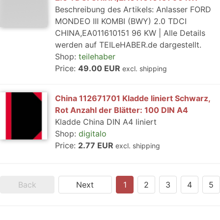
Beschreibung des Artikels: Anlasser FORD
MONDEO III KOMBI (BWY) 2.0 TDCI
CHINA,EA011610151 96 KW | Alle Details
werden auf TEILeHABER.de dargestellt.
Shop:
teilehaber
Price:
49.00 EUR
excl. shipping
China 112671701 Kladde liniert Schwarz,
Rot Anzahl der Blätter: 100 DIN A4
Kladde China DIN A4 liniert
Shop:
digitalo
Price:
2.77 EUR
excl. shipping
Back
Next
1
2
3
4
5