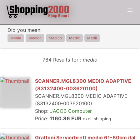
Did you mean:
Media
Medion
Medico
Medic
Medii
784 Results for :
medio
SCANNER.MGL8300 MEDIO ADAPTIVE
(83132400-003620100)
SCANNER.MGL8300 MEDIO ADAPTIVE
(83132400-003620100)
Shop:
JACOB Computer
Price:
1160.86 EUR
excl. shipping
Grattoni Servierbrett medio 61-80cm ital.