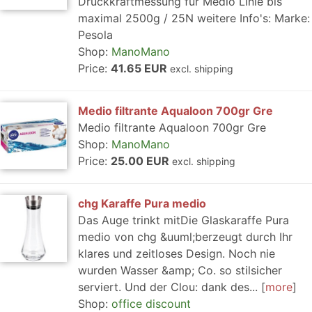
Druckkraftmessung für Medio Linie bis
maximal 2500g / 25N weitere Info's: Marke:
Pesola
Shop:
ManoMano
Price:
41.65 EUR
excl. shipping
Medio filtrante Aqualoon 700gr Gre
Medio filtrante Aqualoon 700gr Gre
Shop:
ManoMano
Price:
25.00 EUR
excl. shipping
chg Karaffe Pura medio
Das Auge trinkt mitDie Glaskaraffe Pura
medio von chg &uuml;berzeugt durch Ihr
klares und zeitloses Design. Noch nie
wurden Wasser &amp; Co. so stilsicher
serviert. Und der Clou: dank des...
more
Shop:
office discount