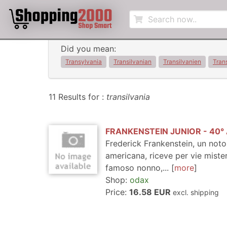
Did you mean:
Transylvania
Transilvanian
Transilvanien
Tran
11 Results for :
transilvania
FRANKENSTEIN JUNIOR - 40°
Frederick Frankenstein, un noto
americana, riceve per vie misteri
famoso nonno,...
more
Shop:
odax
Price:
16.58 EUR
excl. shipping