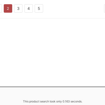
2
3
4
5
This product search took only 0.163 seconds.