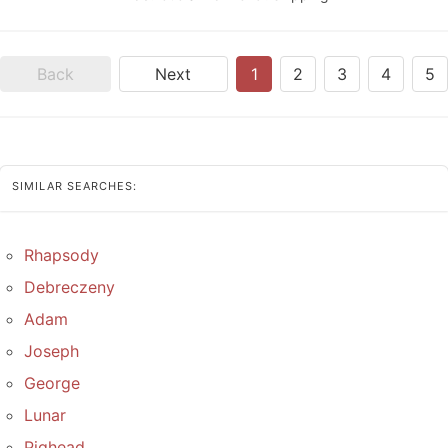
Back
Next
1
2
3
4
5
SIMILAR SEARCHES:
Rhapsody
Debreczeny
Adam
Joseph
George
Lunar
Pighead