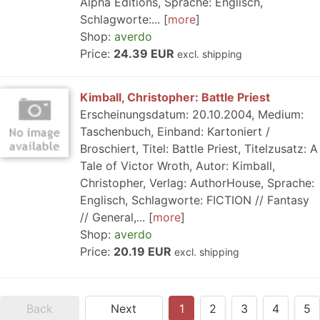
Alpha Editions, Sprache: Englisch,
Schlagworte:...
more
Shop:
averdo
Price:
24.39 EUR
excl. shipping
Kimball, Christopher: Battle Priest
Erscheinungsdatum: 20.10.2004, Medium:
Taschenbuch, Einband: Kartoniert /
Broschiert, Titel: Battle Priest, Titelzusatz: A
Tale of Victor Wroth, Autor: Kimball,
Christopher, Verlag: AuthorHouse, Sprache:
Englisch, Schlagworte: FICTION // Fantasy
// General,...
more
Shop:
averdo
Price:
20.19 EUR
excl. shipping
Back
Next
1
2
3
4
5